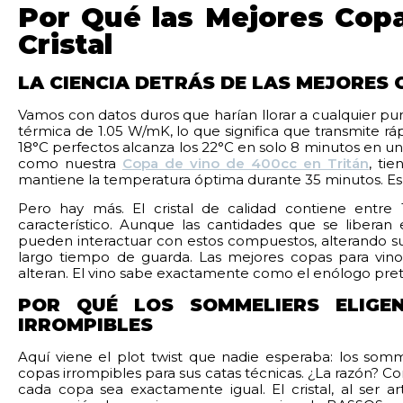
Por Qué las Mejores Cop
Cristal
LA CIENCIA DETRÁS DE LAS MEJORES
Vamos con datos duros que harían llorar a cualquier puris
térmica de 1.05 W/mK, lo que significa que transmite rá
18°C perfectos alcanza los 22°C en solo 8 minutos en un
como nuestra
Copa de vino de 400cc en Tritán
, ti
mantiene la temperatura óptima durante 35 minutos. Es f
Pero hay más. El cristal de calidad contiene entre
característico. Aunque las cantidades que se liberan 
pueden interactuar con estos compuestos, alterando su
largo tiempo de guarda. Las mejores copas para vino
alteran. El vino sabe exactamente como el enólogo pret
POR QUÉ LOS SOMMELIERS ELIGE
IRROMPIBLES
Aquí viene el plot twist que nadie esperaba: los som
copas irrompibles para sus catas técnicas. ¿La razón? Co
cada copa sea exactamente igual. El cristal, al ser a