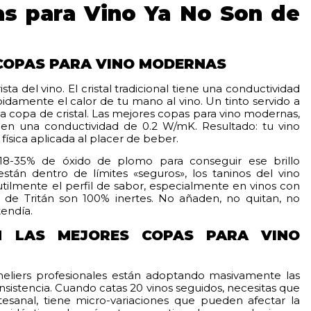
as para Vino Ya No Son de
 COPAS PARA VINO MODERNAS
ta del vino. El cristal tradicional tiene una conductividad
pidamente el calor de tu mano al vino. Un tinto servido a
a copa de cristal. Las mejores copas para vino modernas,
enen una conductividad de 0.2 W/mK. Resultado: tu vino
ísica aplicada al placer de beber.
 18-35% de óxido de plomo para conseguir ese brillo
están dentro de límites «seguros», los taninos del vino
tilmente el perfil de sabor, especialmente en vinos con
 de Tritán son 100% inertes. No añaden, no quitan, no
endía.
N LAS MEJORES COPAS PARA VINO
meliers profesionales están adoptando masivamente las
nsistencia. Cuando catas 20 vinos seguidos, necesitas que
rtesanal, tiene micro-variaciones que pueden afectar la