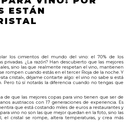
 PARA VINO: POR
S ESTÁN
RISTAL
lar los cimientos del mundo del vino: el 70% de los
as privadas. ¿La razón? Han descubierto que las mejores
nales, sino las que realmente respetan el vino, mantienen
se rompen cuando estás en el tercer Rioja de la noche. Y
ta cristal», déjame contarte algo: el vino no sabe si está
. Pero tú sí notarás la diferencia cuando no tengas que
dea de que las mejores copas para vino tienen que ser de
sanos austriacos con 17 generaciones de experiencia. Es
mentira que está costando miles de euros a restaurantes y
ara vino no son las que mejor quedan en la foto, sino las
l, el cristal se rompe, altera temperaturas, y crea más