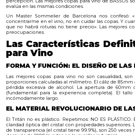
percepción. Las mejores copas para vino de BASSOS son
evalúa en las mismas condiciones.
Un Master Sommelier de Barcelona nos confesó: 
concentrarme en el vino, no en cuidar las copas. Y cuan
que no habrá roturas no tiene precio». Las mejores cop
preocupaciones.
Las Características Defin
para Vino
FORMA Y FUNCIÓN: EL DISEÑO DE LAS
Las mejores copas para vino no son casualidad, son 
proporciones calculadas al milímetro. El cáliz de 85mm
pérdida excesiva de alcohol. La apertura de 60mm c
(fundamental para la experiencia completa). El tall
incómodamente largo.
EL MATERIAL REVOLUCIONARIO DE LA
El Tritán no es plástico. Repetimos: NO ES PLÁSTICO.
claridad óptica del cristal con propiedades superiores
de transparencia (el cristal tiene 99.9%), son 250 vece