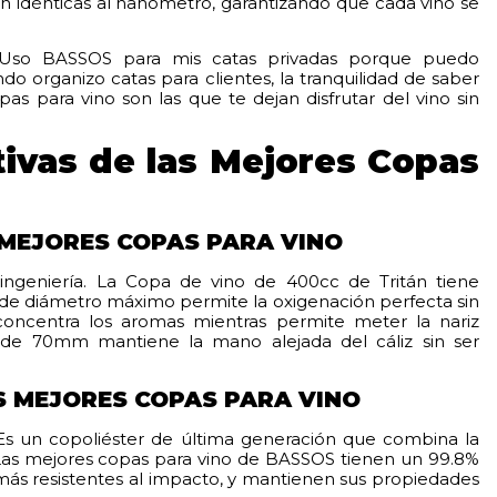
 idénticas al nanómetro, garantizando que cada vino se
«Uso BASSOS para mis catas privadas porque puedo
do organizo catas para clientes, la tranquilidad de saber
as para vino son las que te dejan disfrutar del vino sin
itivas de las Mejores Copas
 MEJORES COPAS PARA VINO
ingeniería. La Copa de vino de 400cc de Tritán tiene
 de diámetro máximo permite la oxigenación perfecta sin
oncentra los aromas mientras permite meter la nariz
o de 70mm mantiene la mano alejada del cáliz sin ser
S MEJORES COPAS PARA VINO
 Es un copoliéster de última generación que combina la
. Las mejores copas para vino de BASSOS tienen un 99.8%
s más resistentes al impacto, y mantienen sus propiedades