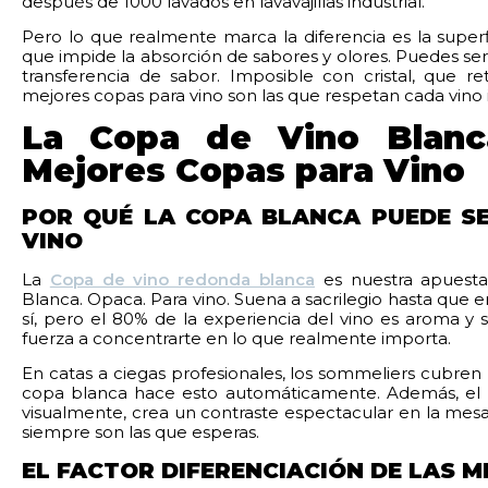
después de 1000 lavados en lavavajillas industrial.
Pero lo que realmente marca la diferencia es la superf
que impide la absorción de sabores y olores. Puedes ser
transferencia de sabor. Imposible con cristal, que 
mejores copas para vino son las que respetan cada vino 
La Copa de Vino Blanc
Mejores Copas para Vino
POR QUÉ LA COPA BLANCA PUEDE S
VINO
La
Copa de vino redonda blanca
es nuestra apuesta
Blanca. Opaca. Para vino. Suena a sacrilegio hasta que en
sí, pero el 80% de la experiencia del vino es aroma y s
fuerza a concentrarte en lo que realmente importa.
En catas a ciegas profesionales, los sommeliers cubren 
copa blanca hace esto automáticamente. Además, el bl
visualmente, crea un contraste espectacular en la mes
siempre son las que esperas.
EL FACTOR DIFERENCIACIÓN DE LAS 