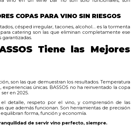
ara vino en un wine bar no son solo funcionales, son
RES COPAS PARA VINO SIN RIESGOS
nvitados, césped irregular, tacones, alcohol… es la tormenta
o para catering son las que eliminan completamente ese
s garantizadas.
BASSOS Tiene las Mejores
ición, son las que demuestran los resultados. Temperatura
o, experiencias únicas. BASSOS no ha reinventado la copa
 ser en 2025.
l detalle, respeto por el vino, y comprensión de las
tas que además funcionan. Son herramientas de precisión
equilibran forma, función y economía.
nquilidad de servir vino perfecto, siempre.