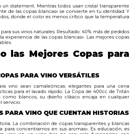
n un statement. Mientras todos usan cristal transparente
nte de las copas blancas» se convierte en tu identidad. Y
ados, donde el color es menos crítico que la temperatura
ara sus vinos naturales. Resultado: 40% más de pedidos
«la experiencia de las copas blancas». Las mejores copas
ables.
do las Mejores Copas para
OPAS PARA VINO VERSÁTILES
ara vino sean camaleónicas: elegantes para una cena
ácticas para el lavado rápido. La Copa de 400cc de Tritán
s como blancos, su diseño clásico encaja en cualquier
 servicio.
S PARA VINO QUE CUENTAN HISTORIAS
toria. La combinación de copas transparentes y blancas
a para concentrarnos en sus aromas». Es educación, es