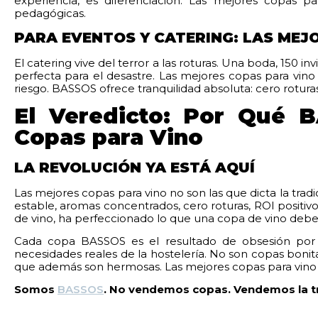
experiencia, es diferenciación. Las mejores copas p
pedagógicas.
PARA EVENTOS Y CATERING: LAS MEJO
El catering vive del terror a las roturas. Una boda, 150 i
perfecta para el desastre. Las mejores copas para vin
riesgo. BASSOS ofrece tranquilidad absoluta: cero rotura
El Veredicto: Por Qué 
Copas para Vino
LA REVOLUCIÓN YA ESTÁ AQUÍ
Las mejores copas para vino no son las que dicta la trad
estable, aromas concentrados, cero roturas, ROI positiv
de vino, ha perfeccionado lo que una copa de vino debe
Cada copa BASSOS es el resultado de obsesión por e
necesidades reales de la hostelería. No son copas boni
que además son hermosas. Las mejores copas para vino 
Somos
BASSOS
. No vendemos copas. Vendemos la tra