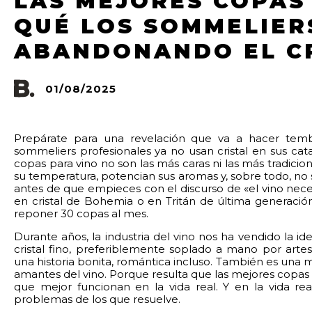
LAS MEJORES COPAS
QUÉ LOS SOMMELIER
ABANDONANDO EL C
01/08/2025
Prepárate para una revelación que va a hacer temb
sommeliers profesionales ya no usan cristal en sus cat
copas para vino no son las más caras ni las más tradicio
su temperatura, potencian sus aromas y, sobre todo, no 
antes de que empieces con el discurso de «el vino necesi
en cristal de Bohemia o en Tritán de última generación
reponer 30 copas al mes.
Durante años, la industria del vino nos ha vendido la i
cristal fino, preferiblemente soplado a mano por arte
una historia bonita, romántica incluso. También es una 
amantes del vino. Porque resulta que las mejores copas p
que mejor funcionan en la vida real. Y en la vida rea
problemas de los que resuelve.