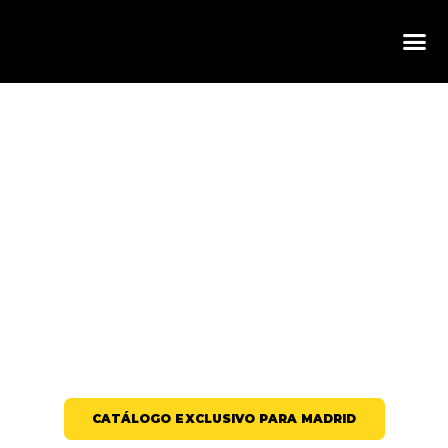
COPAS Y VASOS IRROMPIBLES PARA
BARES Y DISCOTECAS EN MADRID:
RESISTENCIA CAPITAL PARA LA
NOCHE QUE NUNCA DUERME
CATÁLOGO EXCLUSIVO PARA MADRID