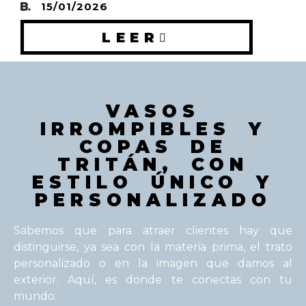
15/01/2026
LEER
VASOS
IRROMPIBLES Y
COPAS DE
TRITÁN, CON
ESTILO ÚNICO Y
PERSONALIZADO
Sabemos que para atraer clientes hay que
distinguirse, ya sea con la materia prima, el trato
personalizado o en la imagen que damos al
exterior. Aquí, es donde te conectas con tu
mundo.