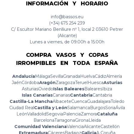
INFORMACIÓN Y HORARIO
info@bassos.eu
(+34) 675 254 239
C/ Escultor Mariano Benlliure nº 1, local 2 03610 Petrer
(Alicante)
Lunes a viernes, de 09:00h a 15:00h
COMPRA VASOS Y COPAS
IRROMPIBLES EN TODA ESPAÑA
Andalucía
Málaga
Sevilla
Granada
Huelva
Cádiz
Almería
Jaén
Córdoba
Aragón
Zaragoza
Teruel
Huesca
Asturias
Asturias
Oviedo
Islas Baleares
Baleares
Ibiza
Islas Canarias
Canarias
Cantabria
Cantabria
Castilla-La Mancha
Albacete
Cuenca
Guadalajara
Toledo
Ciudad Real
Castilla y León
Salamanca
Burgos
Soria
Ávila
León
Valladolid
Segovia
Palencia
Zamora
Cataluña
Barcelona
Tarragona
Girona
Lleida
Comunidad Valenciana
Valencia
Alicante
Castellón
Extremadura
Cáceres
Badajoz
Galicia
A Coruña