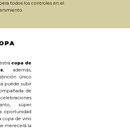
era todos los controles en el
tenimiento.
COPA
uestra
copa de
es
, además,
stinción único
pa puede subir
compañada de
s celebraciones
anto, súper
la oportunidad
a copa de vino
e merecerá la