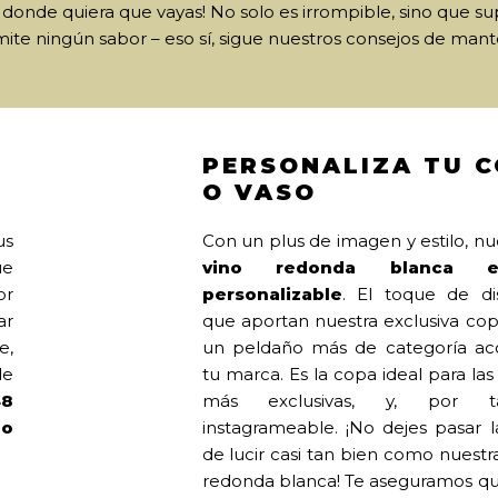
donde quiera que vayas! No solo es irrompible, sino que sup
ite ningún sabor – eso sí, sigue nuestros consejos de man
PERSONALIZA TU 
O VASO
us
Con un plus de imagen y estilo, n
ue
vino redonda blanca
or
personalizable
. El toque de di
ar
que aportan nuestra exclusiva co
e,
un peldaño más de categoría a
de
tu marca. Es la copa ideal para la
48
más exclusivas, y, por t
no
instagrameable. ¡No dejes pasar 
de lucir casi tan bien como nuestr
redonda blanca! Te aseguramos qu