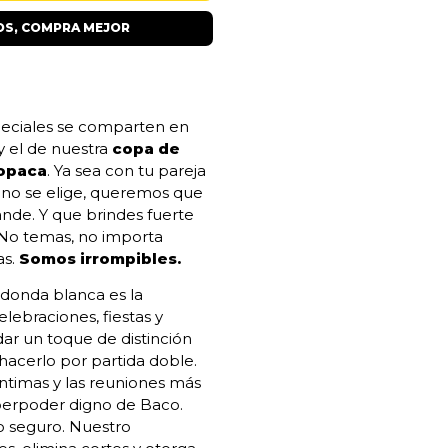
S, COMPRA MEJOR
ciales se comparten en
y el de nuestra
copa de
 opaca
. Ya sea con tu pareja
ue no se elige, queremos que
ande. Y que brindes fuerte
 No temas, no importa
as.
Somos irrompibles.
edonda blanca es la
lebraciones, fiestas y
ar un toque de distinción
hacerlo por partida doble.
ntimas y las reuniones más
uperpoder digno de Baco.
 seguro. Nuestro