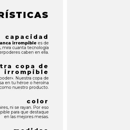
. Y, sobre todo, dramas. ¿A qué no lo esperabas así?
porta seguridad, elegancia y calidad a cualquier celebració
al. Podéis cuidarnos como cristal, y lavarnos sin miedo. 
RÍSTICAS
eales tanto para uso personal como para la hostelería,
o cortamos ni dañamos. Así es nuestra copa de vino re
ama por cristales rotos, la ecuación queda clara.
Máxima s
líquido de la vida... claro ;)
nca en las manos de tus invitados.
do propósito. No pasamos desapercibidas para nadie.
S
capacidad
anca irrompible
es de
 mira cuanta tecnología
erpoderes caben en ella.
tra copa de
 irrompible
poder». Nuestra copa de
sa en tu héroe o heroína
, como nuestro producto.
color
ires, ni se rayan. Por eso
pible para que destaque
en las mejores mesas.