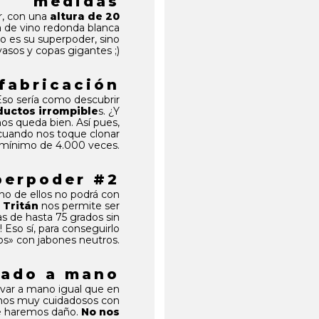
medidas
r, con una
altura de 20
 de vino redonda blanca
o es su superpoder, sino
asos y copas gigantes ;)
fabricación
Eso sería como descubrir
ductos irrompible
s. ¿Y
os queda bien. Así pues,
cuando nos toque clonar
mínimo de 4.000 veces.
perpoder #2
uno de ellos no podrá con
l
Tritán
nos permite ser
as de hasta 75 grados sin
 Eso sí, para conseguirlo
s» con jabones neutros.
vado a mano
avar a mano igual que en
Somos muy cuidadosos con
te haremos daño.
No nos