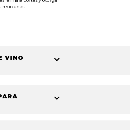
s, elimina cortes y otorga
 reuniones.
E VINO
ntido si no eres muy cuidados.
o, ¡ya solo nos queda apelar a
PARA
ante, sobrio y atemporal
, se
de vino redonda blanca no está
ncipal de nuestra copa de vino
indando con las máximas ganas