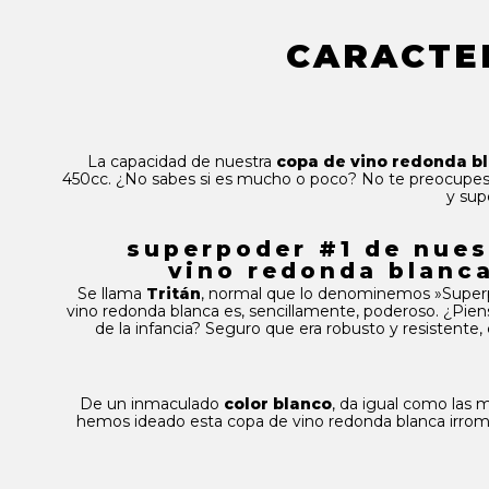
redonda blanca es ahorrar en lavados. Evitar tirar camisas
posibles. Conoce la
copa de vino redonda blanca
que a
Somos semejantes al cristal. A la vista parecemos crist
CARACTE
Nuestros productos de
Tritán
y
policarbonato
son id
hacernos añicos como el cristal. No nos rompemos. N
anfitriones como a invitados. Con cero cortes y ningún dr
fundamental es no amargarte la fiesta! Bueno, y contener el 
fiesta para recordar con nuestra copa de vino redonda bla
¡Ah! Y en este modelo, además, tenemos con un segun
Seguras.
La capacidad de nuestra
copa de vino redonda bl
450cc. ¿No sabes si es mucho o poco? No te preocupes,
y sup
superpoder #1 de nues
vino redonda blanca
Se llama
Tritán
, normal que lo denominemos »Super
vino redonda blanca es, sencillamente, poderoso. ¿Pien
de la infancia? Seguro que era robusto y resistente
De un inmaculado
color blanco
, da igual como las m
hemos ideado esta copa de vino redonda blanca irrom