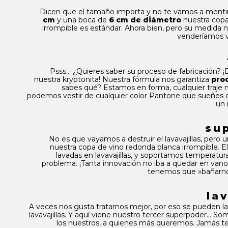
Dicen que el tamaño importa y no te vamos a menti
cm
y una boca de
6 cm de diámetro
nuestra copa
irrompible es estándar. Ahora bien, pero su medida n
venderíamos v
Psss… ¿Quieres saber su proceso de fabricación? ¡
nuestra kryptonita! Nuestra fórmula nos garantiza
pro
sabes qué? Estamos en forma, cualquier traje n
podemos vestir de cualquier color Pantone que sueñes 
un 
su
No es que vayamos a destruir el lavavajillas, pero 
nuestra copa de vino redonda blanca irrompible. E
lavadas en lavavajillas, y soportamos temperatur
problema. ¡Tanta innovación no iba a quedar en vano!
tenemos que »bañarno
la
A veces nos gusta tratarnos mejor, por eso se pueden l
lavavajillas. Y aquí viene nuestro tercer superpoder… 
los nuestros, a quienes más queremos. Jamás 