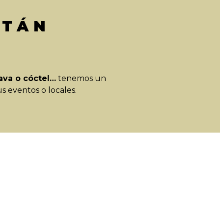
ITÁN
ava o cóctel…
tenemos un
s eventos o locales.