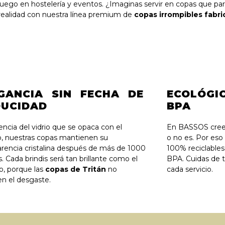
juego en hostelería y eventos. ¿Imaginas servir en copas que par
ealidad con nuestra línea premium de
copas irrompibles fabri
GANCIA SIN FECHA DE
ECOLÓGI
UCIDAD
BPA
encia del vidrio que se opaca con el
En BASSOS creem
, nuestras copas mantienen su
o no es. Por eso
arencia cristalina después de más de 1000
100% reciclable
. Cada brindis será tan brillante como el
BPA. Cuidas de t
o, porque las
copas de Tritán
no
cada servicio.
n el desgaste.