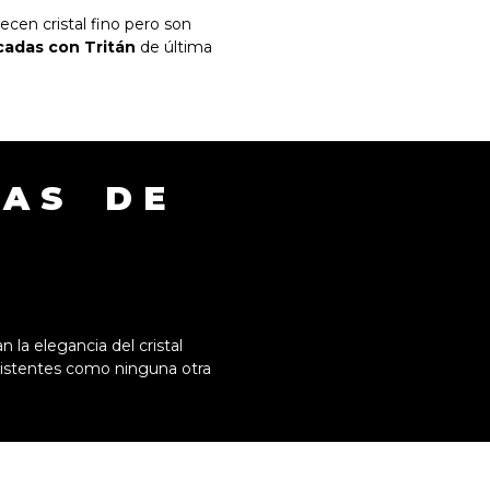
ecen cristal fino pero son
cadas con Tritán
de última
PAS DE
 la elegancia del cristal
resistentes como ninguna otra