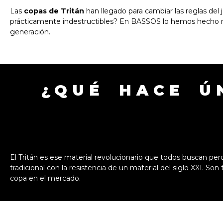
Las
copas de Tritán
han llegado para cambiar las reglas del 
prácticamente indestructibles? En BASSOS lo hemos hecho r
generación.
¿QUÉ HACE Ú
El Tritán es ese material revolucionario que todos buscan p
tradicional con la resistencia de un material del siglo XXI. S
copa en el mercado.