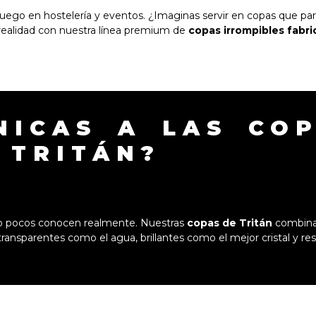
juego en hostelería y eventos. ¿Imaginas servir en copas que par
ealidad con nuestra línea premium de
copas irrompibles fabri
NICAS A LAS CO
TRITÁN?
ero pocos conocen realmente. Nuestras
copas de Tritán
combinan
on transparentes como el agua, brillantes como el mejor cristal y 