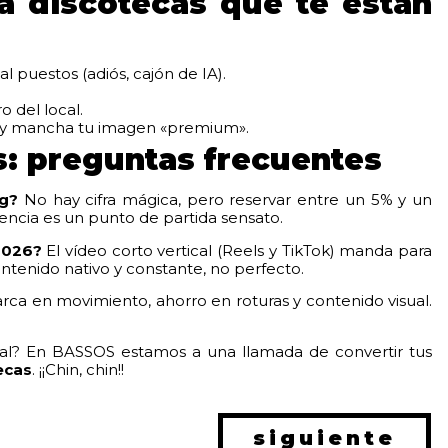
a discotecas que te están
l puestos (adiós, cajón de IA).
o del local.
che y mancha tu imagen «premium».
s: preguntas frecuentes
ng?
No hay cifra mágica, pero reservar entre un 5% y un
iencia es un punto de partida sensato.
2026?
El vídeo corto vertical (Reels y TikTok) manda para
contenido nativo y constante, no perfecto.
arca en movimiento, ahorro en roturas y contenido visual.
al? En BASSOS estamos a una llamada de convertir tus
ecas
. ¡¡Chin, chin!!
siguiente