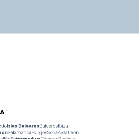
ÑA
edo
Islas Baleares
Baleares
Ibiza
León
Salamanca
Burgos
Soria
Ávila
León
ellón
Extremadura
Cáceres
Badajoz