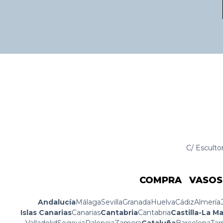
C/ Escultor
COMPRA VASOS
Andalucía
Málaga
Sevilla
Granada
Huelva
Cádiz
Almería
Islas Canarias
Canarias
Cantabria
Cantabria
Castilla-La M
Valladolid
Segovia
Palencia
Zamora
Cataluña
Barcelona
Tar