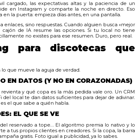
l cargado, las expectativas altas y la paciencia de un
cide en Instagram y comparte la noche en directo. Eso
 en la puerta: empieza días antes, en una pantalla.
a enlaces, sino respuestas. Cuando alguien busca «mejor
 cajón de IA resume las opciones. Si tu local no tiene
ncillamente no existes para ese resumen. Duro, pero real.
ing para discotecas que
es lo que mueve la aguja de verdad.
O EN DATOS (Y NO EN CORAZONADAS)
 revienta y qué copa es la más pedida vale oro. Un CRM
i del local te dan datos suficientes para dejar de adivinar.
 es el que sabe a quién habla.
S: EL QUE SE VE
 del reservado a tope… El algoritmo premia lo nativo y lo
 a tus propios clientes en creadores. Si la copa, la barra
mpaña gratis. Foto igual a publicidad, ya lo sabes.