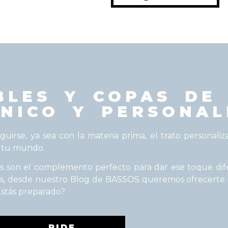
BLES Y COPAS DE 
ÚNICO Y PERSONAL
guirse, ya sea con la materia prima, el trato personal
n tu mundo.
as son el complemento perfecto para dar ese toque dif
, desde nuestro Blog de BASSOS queremos ofrecerte ide
Estás preparado?
PIDE