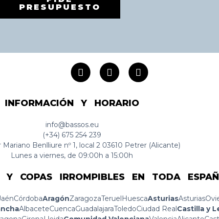
PRESUPUESTO
INFORMACIÓN Y HORARIO
info@bassos.eu
(+34) 675 254 239
 Mariano Benlliure nº 1, local 2 03610 Petrer (Alicante)
Lunes a viernes, de 09:00h a 15:00h
 Y COPAS IRROMPIBLES EN TODA ESPA
Jaén
Córdoba
Aragón
Zaragoza
Teruel
Huesca
Asturias
Asturias
Ovi
ancha
Albacete
Cuenca
Guadalajara
Toledo
Ciudad Real
Castilla y 
ragona
Girona
Lleida
Comunidad Valenciana
Valencia
Alicante
Cast