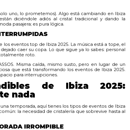
olo uno, lo prometemos). Algo está cambiando en Ibiza
stán diciéndole adiós al cristal tradicional y dando la
moda pasajera; es pura lógica.
INTERRUMPIDAS
e los eventos top de Ibiza 2025. La música está a tope, el
 dejado caer su copa. Lo que sigue ya lo sabes: personal
totalmente roto.
ASSOS. Misma caída, mismo susto, pero en lugar de un
enciosa que está transformando los eventos de Ibiza 2025.
spacio para interrupciones.
ndibles de Ibiza 2025:
rte nada
 una temporada, aquí tienes los tipos de eventos de Ibiza
mún: la necesidad de cristalería que sobrevive hasta al
PORADA IRROMPIBLE