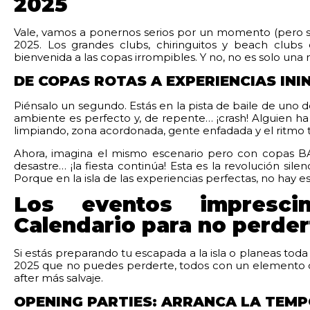
2025
Vale, vamos a ponernos serios por un momento (pero s
2025. Los grandes clubs, chiringuitos y beach clubs e
bienvenida a las copas irrompibles. Y no, no es solo una 
DE COPAS ROTAS A EXPERIENCIAS IN
Piénsalo un segundo. Estás en la pista de baile de uno d
ambiente es perfecto y, de repente… ¡crash! Alguien ha
limpiando, zona acordonada, gente enfadada y el ritmo 
Ahora, imagina el mismo escenario pero con copas B
desastre… ¡la fiesta continúa! Esta es la revolución sil
Porque en la isla de las experiencias perfectas, no hay e
Los eventos impresci
Calendario para no perde
Si estás preparando tu escapada a la isla o planeas toda
2025 que no puedes perderte, todos con un elemento co
after más salvaje.
OPENING PARTIES: ARRANCA LA TEM