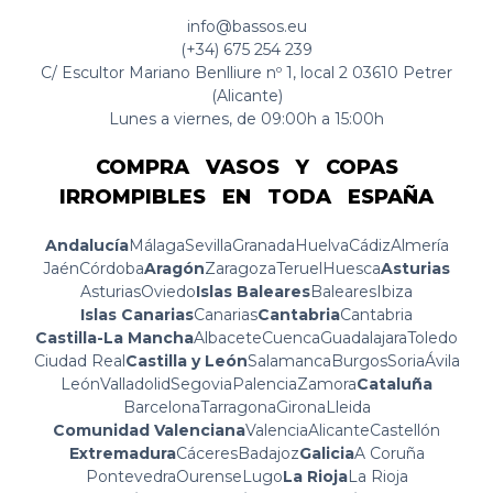
info@bassos.eu
(+34) 675 254 239
C/ Escultor Mariano Benlliure nº 1, local 2 03610 Petrer
(Alicante)
Lunes a viernes, de 09:00h a 15:00h
COMPRA VASOS Y COPAS
IRROMPIBLES EN TODA ESPAÑA
Andalucía
Málaga
Sevilla
Granada
Huelva
Cádiz
Almería
Jaén
Córdoba
Aragón
Zaragoza
Teruel
Huesca
Asturias
Asturias
Oviedo
Islas Baleares
Baleares
Ibiza
Islas Canarias
Canarias
Cantabria
Cantabria
Castilla-La Mancha
Albacete
Cuenca
Guadalajara
Toledo
Ciudad Real
Castilla y León
Salamanca
Burgos
Soria
Ávila
León
Valladolid
Segovia
Palencia
Zamora
Cataluña
Barcelona
Tarragona
Girona
Lleida
Comunidad Valenciana
Valencia
Alicante
Castellón
Extremadura
Cáceres
Badajoz
Galicia
A Coruña
Pontevedra
Ourense
Lugo
La Rioja
La Rioja