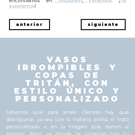
encontrarnos en
Instagram
,
Facebook
. ¡
Te
esperamos
!
anterior
siguiente
VASOS
IRROMPIBLES Y
COPAS DE
TRITÁN, CON
ESTILO ÚNICO Y
PERSONALIZADO
Sabemos que para atraer clientes hay que
distinguirse, ya sea con la materia prima, el trato
personalizado o en la imagen que damos al
exterior. Aquí, es donde te conectas con tu