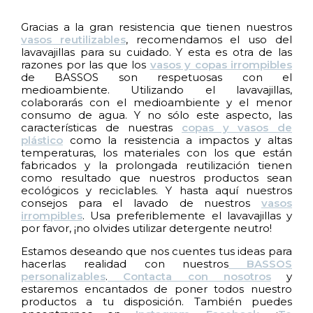
Gracias a la gran resistencia que tienen nuestros
vasos reutilizables
, recomendamos el uso del
lavavajillas para su cuidado. Y esta es otra de las
razones por las que los
vasos y copas irrompibles
de BASSOS son respetuosas con el
medioambiente. Utilizando el lavavajillas,
colaborarás con el medioambiente y el menor
consumo de agua. Y no sólo este aspecto, las
características de nuestras
copas y vasos de
plástico
como la resistencia a impactos y altas
temperaturas, los materiales con los que están
fabricados y la prolongada reutilización tienen
como resultado que nuestros productos sean
ecológicos y reciclables. Y hasta aquí nuestros
consejos para el lavado de nuestros
vasos
irrompibles
. Usa preferiblemente el lavavajillas y
por favor, ¡no olvides utilizar detergente neutro!
Estamos deseando que nos cuentes tus ideas para
hacerlas realidad con nuestros
BASSOS
personalizables
.
Contacta con nosotros
y
estaremos encantados de poner todos nuestro
productos a tu disposición. También puedes