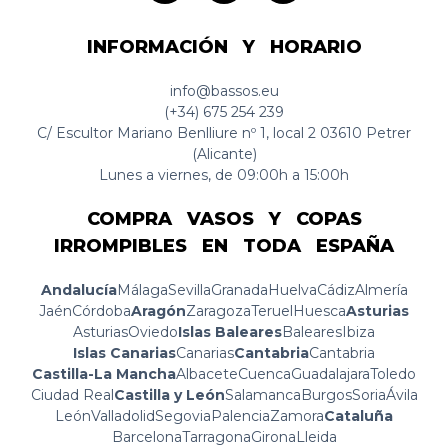
INFORMACIÓN Y HORARIO
info@bassos.eu
(+34) 675 254 239
C/ Escultor Mariano Benlliure nº 1, local 2 03610 Petrer
(Alicante)
Lunes a viernes, de 09:00h a 15:00h
COMPRA VASOS Y COPAS
IRROMPIBLES EN TODA ESPAÑA
Andalucía
Málaga
Sevilla
Granada
Huelva
Cádiz
Almería
Jaén
Córdoba
Aragón
Zaragoza
Teruel
Huesca
Asturias
Asturias
Oviedo
Islas Baleares
Baleares
Ibiza
Islas Canarias
Canarias
Cantabria
Cantabria
Castilla-La Mancha
Albacete
Cuenca
Guadalajara
Toledo
Ciudad Real
Castilla y León
Salamanca
Burgos
Soria
Ávila
León
Valladolid
Segovia
Palencia
Zamora
Cataluña
Barcelona
Tarragona
Girona
Lleida