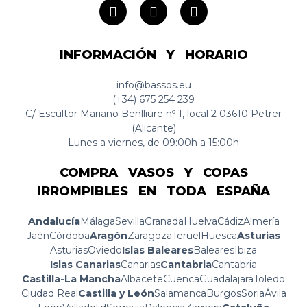
INFORMACIÓN Y HORARIO
info@bassos.eu
(+34) 675 254 239
C/ Escultor Mariano Benlliure nº 1, local 2 03610 Petrer
(Alicante)
Lunes a viernes, de 09:00h a 15:00h
COMPRA VASOS Y COPAS
IRROMPIBLES EN TODA ESPAÑA
Andalucía
Málaga
Sevilla
Granada
Huelva
Cádiz
Almería
Jaén
Córdoba
Aragón
Zaragoza
Teruel
Huesca
Asturias
Asturias
Oviedo
Islas Baleares
Baleares
Ibiza
Islas Canarias
Canarias
Cantabria
Cantabria
Castilla-La Mancha
Albacete
Cuenca
Guadalajara
Toledo
Ciudad Real
Castilla y León
Salamanca
Burgos
Soria
Ávila