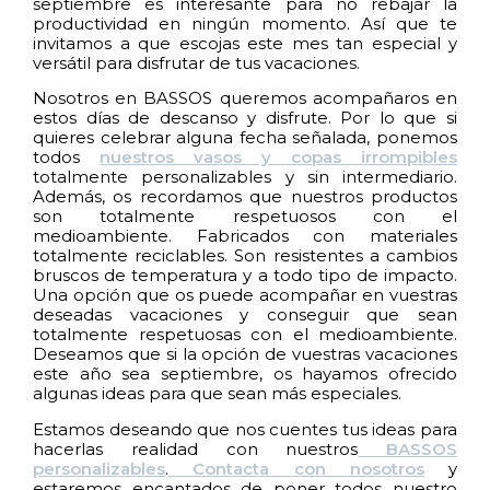
septiembre es interesante para no rebajar la
productividad en ningún momento. Así que te
invitamos a que escojas este mes tan especial y
versátil para disfrutar de tus vacaciones.
Nosotros en BASSOS queremos acompañaros en
estos días de descanso y disfrute. Por lo que si
quieres celebrar alguna fecha señalada, ponemos
todos
nuestros vasos y copas irrompibles
totalmente personalizables y sin intermediario.
Además, os recordamos que nuestros productos
son totalmente respetuosos con el
medioambiente. Fabricados con materiales
totalmente reciclables. Son resistentes a cambios
bruscos de temperatura y a todo tipo de impacto.
Una opción que os puede acompañar en vuestras
deseadas vacaciones y conseguir que sean
totalmente respetuosas con el medioambiente.
Deseamos que si la opción de vuestras vacaciones
este año sea septiembre, os hayamos ofrecido
algunas ideas para que sean más especiales.
Estamos deseando que nos cuentes tus ideas para
hacerlas realidad con nuestros
BASSOS
personalizables
.
Contacta con nosotros
y
estaremos encantados de poner todos nuestro