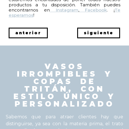
productos a tu disposición. También puedes
encontrarnos en
Instagram
,
Facebook
. ¡
Te
esperamos
!
anterior
siguiente
VASOS
IRROMPIBLES Y
COPAS DE
TRITÁN, CON
ESTILO ÚNICO Y
PERSONALIZADO
Sabemos que para atraer clientes hay que
distinguirse, ya sea con la materia prima, el trato