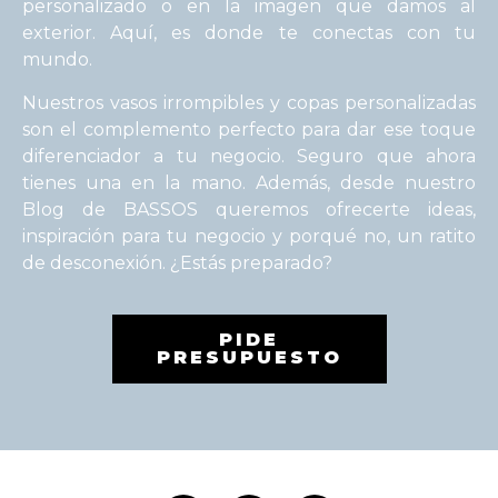
personalizado o en la imagen que damos al
exterior. Aquí, es donde te conectas con tu
mundo.
Nuestros vasos irrompibles y copas personalizadas
son el complemento perfecto para dar ese toque
diferenciador a tu negocio. Seguro que ahora
tienes una en la mano. Además, desde nuestro
Blog de BASSOS queremos ofrecerte ideas,
inspiración para tu negocio y porqué no, un ratito
de desconexión. ¿Estás preparado?
PIDE
PRESUPUESTO