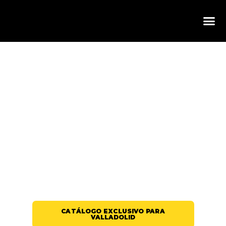
COPAS Y VASOS IRROMPIBLES PARA
BARES Y DISCOTECAS EN
VALLADOLID: RESISTENCIA
CASTELLANA PARA NOCHES PINCHAS
CATÁLOGO EXCLUSIVO PARA
VALLADOLID