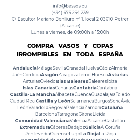
info@bassos.eu
(+34) 675 254 239
C/ Escultor Mariano Benlliure nº 1, local 2 03610 Petrer
(Alicante)
Lunes a viernes, de 09:00h a 15:00h
COMPRA VASOS Y COPAS
IRROMPIBLES EN TODA ESPAÑA
Andalucía
Málaga
Sevilla
Granada
Huelva
Cádiz
Almería
Jaén
Córdoba
Aragón
Zaragoza
Teruel
Huesca
Asturias
Asturias
Oviedo
Islas Baleares
Baleares
Ibiza
Islas Canarias
Canarias
Cantabria
Cantabria
Castilla-La Mancha
Albacete
Cuenca
Guadalajara
Toledo
Ciudad Real
Castilla y León
Salamanca
Burgos
Soria
Ávila
León
Valladolid
Segovia
Palencia
Zamora
Cataluña
Barcelona
Tarragona
Girona
Lleida
Comunidad Valenciana
Valencia
Alicante
Castellón
Extremadura
Cáceres
Badajoz
Galicia
A Coruña
Pontevedra
Ourense
Lugo
La Rioja
La Rioja