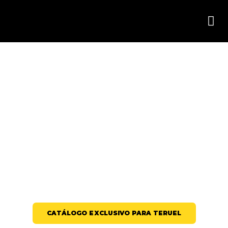
COPAS Y VASOS IRROMPIBLES PARA
BARES Y DISCOTECAS EN TERUEL:
RESISTENCIA ARAGONESA PARA
NOCHES MUDÉJARES
CATÁLOGO EXCLUSIVO PARA TERUEL