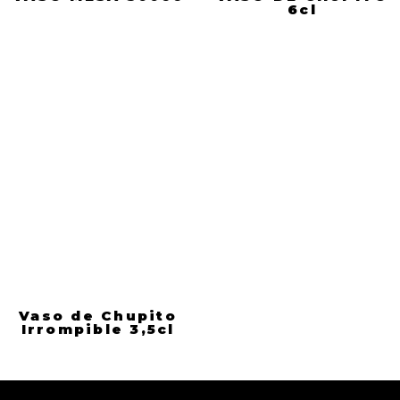
6cl
Vaso de Chupito
Irrompible 3,5cl