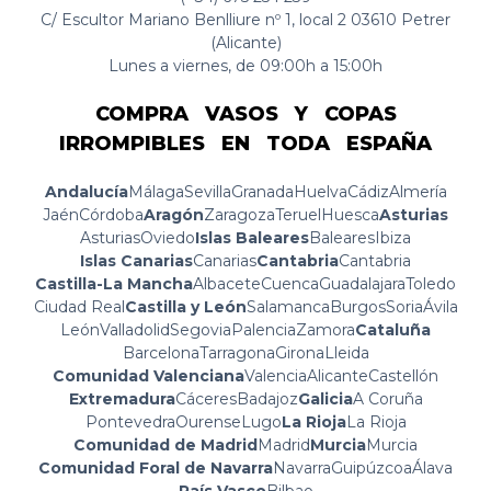
C/ Escultor Mariano Benlliure nº 1, local 2 03610 Petrer
(Alicante)
Lunes a viernes, de 09:00h a 15:00h
COMPRA VASOS Y COPAS
IRROMPIBLES EN TODA ESPAÑA
Andalucía
Málaga
Sevilla
Granada
Huelva
Cádiz
Almería
Jaén
Córdoba
Aragón
Zaragoza
Teruel
Huesca
Asturias
Asturias
Oviedo
Islas Baleares
Baleares
Ibiza
Islas Canarias
Canarias
Cantabria
Cantabria
Castilla-La Mancha
Albacete
Cuenca
Guadalajara
Toledo
Ciudad Real
Castilla y León
Salamanca
Burgos
Soria
Ávila
León
Valladolid
Segovia
Palencia
Zamora
Cataluña
Barcelona
Tarragona
Girona
Lleida
Comunidad Valenciana
Valencia
Alicante
Castellón
Extremadura
Cáceres
Badajoz
Galicia
A Coruña
Pontevedra
Ourense
Lugo
La Rioja
La Rioja
Comunidad de Madrid
Madrid
Murcia
Murcia
Comunidad Foral de Navarra
Navarra
Guipúzcoa
Álava