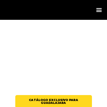
COPAS Y VASOS IRROMPIBLES PARA
BARES Y DISCOTECAS EN
GUADALAJARA: ENERGÍA ALCARREÑA
PARA NOCHES SIN LÍMITE
CATÁLOGO EXCLUSIVO PARA
GUADALAJARA